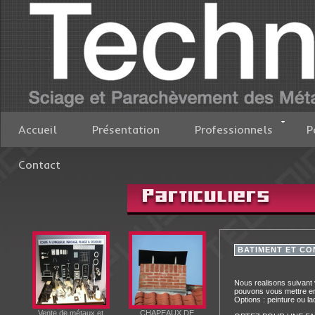
Accueil
Présentation
Professionnels
P
Contact
BATIMENT ET C
Nous realisons suivant v
pouvons vous mettre en 
Options : peinture ou la
Vente de métaux et
CHAPEAUX DE