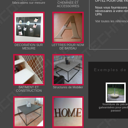
OPTEZ POUR UNE FA
fabrications sur mesure
CHEMINEE ET
ACCESSOIRES
Nous vous fournissons 
nécessaires à votre rén
UPN
Voir toutes les référenc
DECORATION SUR
LETTRES POUR NOM
MESURE
DE BATEAU
Exemples de r
BATIMENT ET
Structures de Mobilier
CONSTRUCTION
fourniture de pièce
galvanisées pour pie
parasol